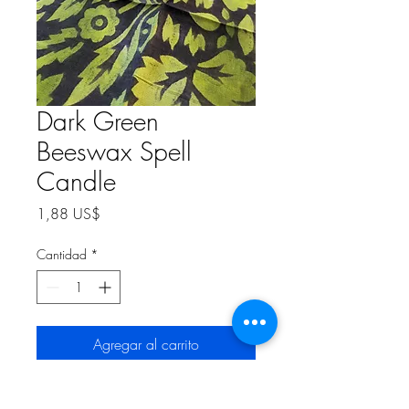
Dark Green
Beeswax Spell
Candle
Precio
1,88 US$
Cantidad
*
Agregar al carrito
2 inch Spell Candle.